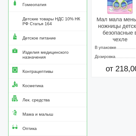
Гомеопатия
Детские товары НДС 10% НК
Мал мала мен
РФ Статья 164
ножницы детс
безопасные 
Детское питание
чехле
В упаковке
Изделия медицинского
Дозировка
назначения
от 218,0
Контрацептивы
Добавить в кор
Косметика
Лек. средства
Мама и малыш
Оптика