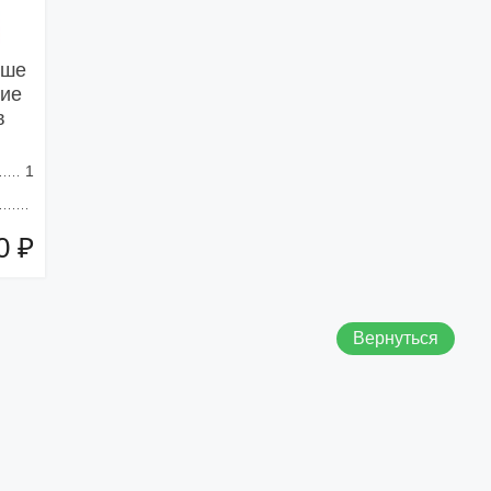
ьше
кие
в
1
0 ₽
зину
Вернуться