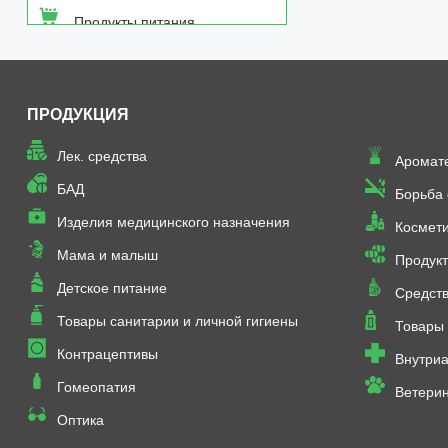
Продукты питания
Средства от насекомых
ПРОДУКЦИЯ
Товары неаптечного
ассортимента
Лек. средства
Аромат
Товары санитарии и личной
БАД
Борьба
гигиены
Изделия медицинского назначения
Космет
Мама и малыш
Продукт
Детское питание
Средств
Товары санитарии и личной гигиены
Товары 
Контрацептивы
Внутриа
Гомеопатия
Ветери
Оптика