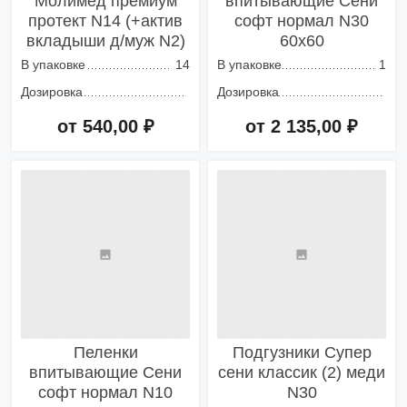
Молимед премиум
впитывающие Сени
протект N14 (+актив
софт нормал N30
вкладыши д/муж N2)
60х60
В упаковке
14
В упаковке
1
Дозировка
Дозировка
от 540,00 ₽
от 2 135,00 ₽
Добавить в корзину
Добавить в корзину
Пеленки
Подгузники Супер
впитывающие Сени
сени классик (2) меди
софт нормал N10
N30