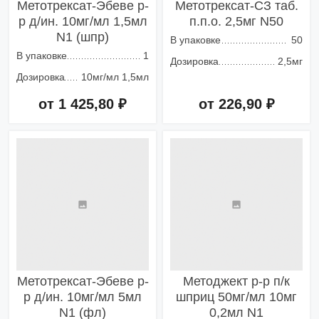
Метотрексат-Эбеве р-
Метотрексат-СЗ таб.
р д/ин. 10мг/мл 1,5мл
п.п.о. 2,5мг N50
N1 (шпр)
В упаковке
50
В упаковке
1
Дозировка
2,5мг
Дозировка
10мг/мл 1,5мл
от 1 425,80 ₽
от 226,90 ₽
Добавить в корзину
Добавить в корзину
Метотрексат-Эбеве р-
Методжект р-р п/к
р д/ин. 10мг/мл 5мл
шприц 50мг/мл 10мг
N1 (фл)
0,2мл N1