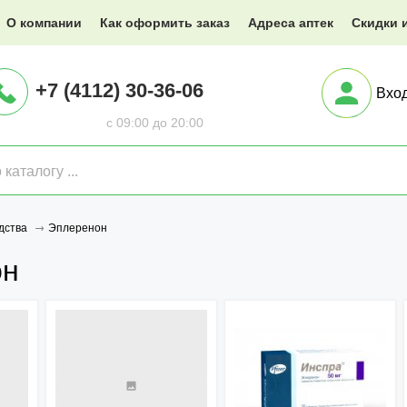
@XXX.ru
О компании
Как оформить заказ
Адреса аптек
Скидки 
+7 (4112) 30-36-06
Вхо
с 09:00 до 20:00
Эплеренон
дства
он