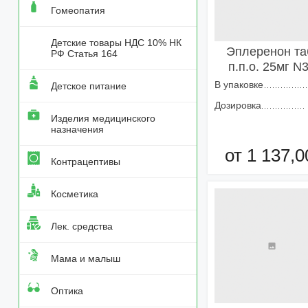
Гомеопатия
Детские товары НДС 10% НК
Эплеренон та
РФ Статья 164
п.п.о. 25мг N
В упаковке
Детское питание
Дозировка
Изделия медицинского
назначения
от 1 137,0
Контрацептивы
Добавить в кор
Косметика
Лек. средства
Мама и малыш
Оптика