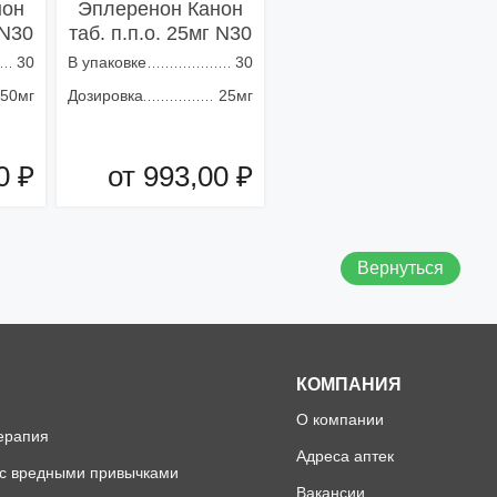
нон
Эплеренон Канон
 N30
таб. п.п.о. 25мг N30
30
В упаковке
30
50мг
Дозировка
25мг
0 ₽
от 993,00 ₽
зину
Добавить в корзину
Вернуться
КОМПАНИЯ
О компании
ерапия
Адреса аптек
 с вредными привычками
Вакансии