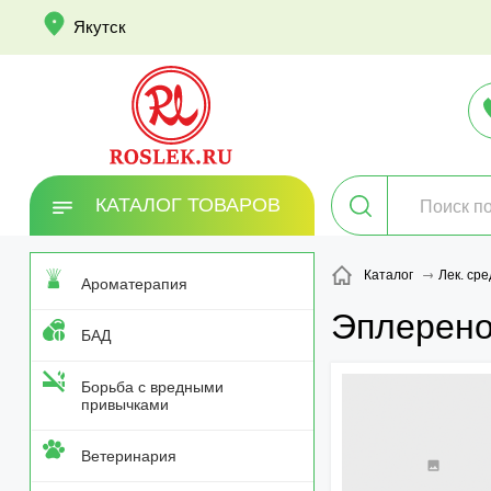
info
Якутск
КАТАЛОГ ТОВАРОВ
Каталог
Лек. сре
Ароматерапия
Эплерен
БАД
Борьба с вредными
привычками
Ветеринария