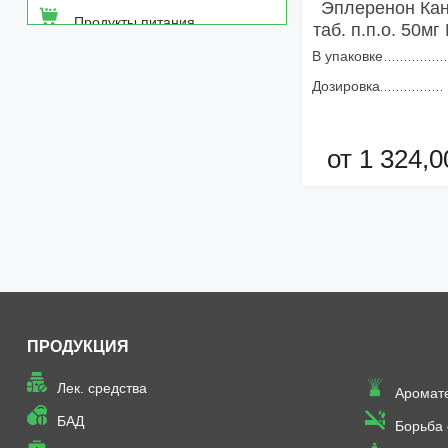
Эплеренон Ка
Продукты питания
таб. п.п.о. 50мг
В упаковке
Средства от насекомых
Дозировка
Товары неаптечного
ассортимента
от 1 324,0
Товары санитарии и личной
гигиены
Добавить в кор
ПРОДУКЦИЯ
Лек. средства
Аромат
БАД
Борьба