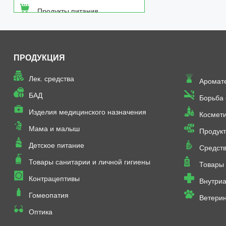
Продукты питания
Средства от насекомых
ПРОДУКЦИЯ
Товары неаптечного
ассортимента
Лек. средства
Аромат
Товары санитарии и личной
БАД
Борьба
гигиены
Изделия медицинского назначения
Космет
Мама и малыш
Продукт
Детское питание
Средств
Товары санитарии и личной гигиены
Товары 
Контрацептивы
Внутриа
Гомеопатия
Ветери
Оптика