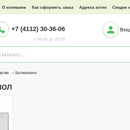
@XXX.ru
О компании
Как оформить заказ
Адреса аптек
Скидки 
+7 (4112) 30-36-06
Вхо
с 09:00 до 20:00
Бутоконазол
дства
зол