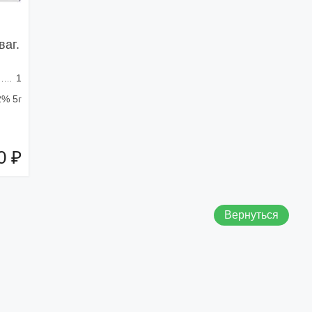
ваг.
1
2% 5г
0 ₽
зину
Вернуться