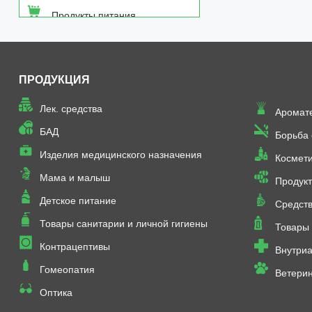
Продукты питания
Средства от насекомых
ПРОДУКЦИЯ
Товары неаптечного
ассортимента
Лек. средства
Аромат
Товары санитарии и личной
БАД
Борьба
гигиены
Изделия медицинского назначения
Космет
Мама и малыш
Продукт
Детское питание
Средств
Товары санитарии и личной гигиены
Товары 
Контрацептивы
Внутриа
Гомеопатия
Ветери
Оптика