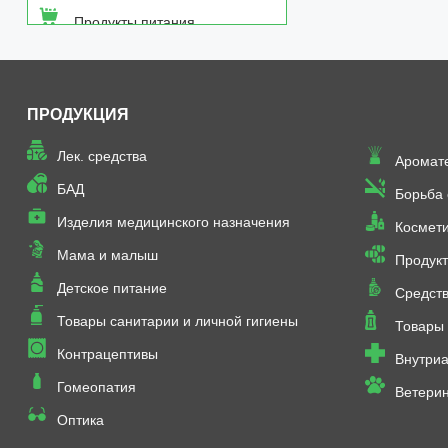
Продукты питания
Средства от насекомых
ПРОДУКЦИЯ
Товары неаптечного
ассортимента
Лек. средства
Аромат
Товары санитарии и личной
БАД
Борьба
гигиены
Изделия медицинского назначения
Космет
Мама и малыш
Продукт
Детское питание
Средств
Товары санитарии и личной гигиены
Товары 
Контрацептивы
Внутриа
Гомеопатия
Ветери
Оптика