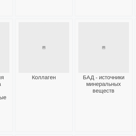
ля
Коллаген
БАД - источники
а
минеральных
веществ
ные
и