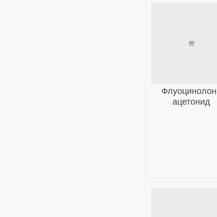
Флуоцинолон
ацетонид