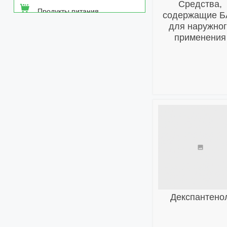
Средства,
Продукты питания
содержащие 
для наружно
Средства от насекомых
применения
Товары неаптечного
ассортимента
Товары санитарии и личной
гигиены
Декспантено