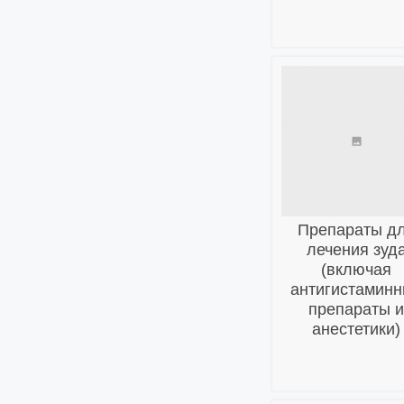
Препараты д
лечения зуд
(включая
антигистамин
препараты 
анестетики)