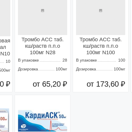
Тромбо АСС таб.
Тромбо АСС таб.
овая
кш/раств п.п.о
кш/раств п.п.о
вал
100мг N28
100мг N100
 N10
В упаковке
28
В упаковке
100
10
Дозировка
100мг
Дозировка
100мг
500мг
0 ₽
от 65,20 ₽
от 173,60 ₽
зину
Добавить в корзину
Добавить в корзину