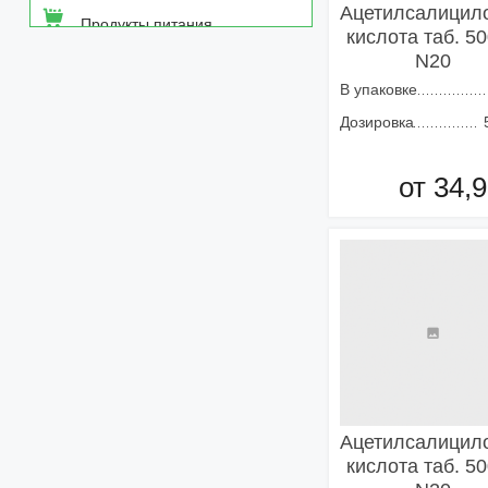
Ацетилсалицил
Продукты питания
кислота таб. 5
N20
Средства от насекомых
В упаковке
Дозировка
Товары неаптечного
ассортимента
от 34,9
Товары санитарии и личной
гигиены
Добавить в кор
Ацетилсалицил
кислота таб. 5