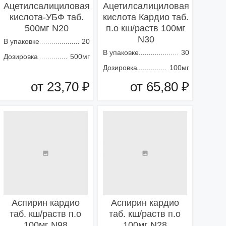
Ацетилсалициловая
Ацетилсалициловая
кислота-УБФ таб.
кислота Кардио таб.
500мг N20
п.о кш/раств 100мг
N30
В упаковке
20
В упаковке
30
Дозировка
500мг
Дозировка
100мг
от 23,70 ₽
от 65,80 ₽
Добавить в корзину
Добавить в корзину
Аспирин кардио
Аспирин кардио
таб. кш/раств п.о
таб. кш/раств п.о
100мг N98
100мг N28