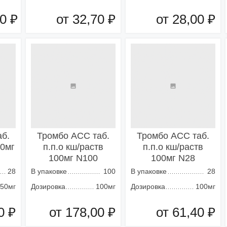
0 ₽
от 32,70 ₽
от 28,00 ₽
зину
Добавить в корзину
Добавить в корзину
б.
Тромбо АСС таб.
Тромбо АСС таб.
50мг
п.п.о кш/раств
п.п.о кш/раств
100мг N100
100мг N28
28
В упаковке
100
В упаковке
28
50мг
Дозировка
100мг
Дозировка
100мг
0 ₽
от 178,00 ₽
от 61,40 ₽