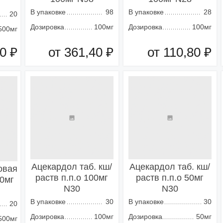
В упаковке
98
В упаковке
28
20
Дозировка
100мг
Дозировка
100мг
500мг
0 ₽
от 361,40 ₽
от 110,80 ₽
зину
Добавить в корзину
Добавить в корзину
Ацекардол таб. кш/
Ацекардол таб. кш/
овая
раств п.п.о 100мг
раств п.п.о 50мг
00мг
N30
N30
В упаковке
30
В упаковке
30
20
Дозировка
100мг
Дозировка
50мг
500мг