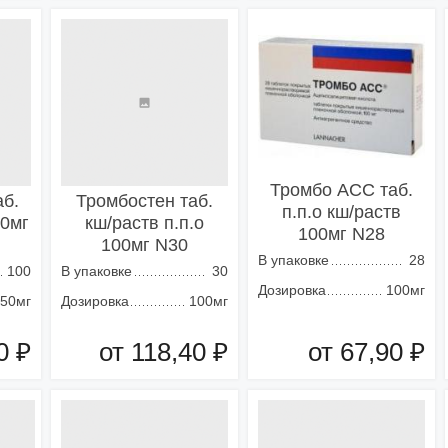
зину
Добавить в корзину
Добавить в корзину
Тромбо АСС таб.
б.
Тромбостен таб.
п.п.о кш/раств
50мг
кш/раств п.п.о
100мг N28
100мг N30
В упаковке
28
100
В упаковке
30
Дозировка
100мг
50мг
Дозировка
100мг
0 ₽
от 118,40 ₽
от 67,90 ₽
зину
Добавить в корзину
Добавить в корзину