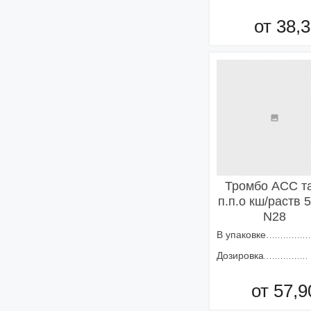
от 38,3
Добавить в кор
Тромбо АСС та
п.п.о кш/раств 
N28
В упаковке
Дозировка
от 57,9