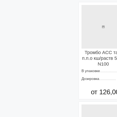
Добавить в кор
Тромбо АСС та
п.п.о кш/раств 
N100
В упаковке
Дозировка
от 126,0
Добавить в кор