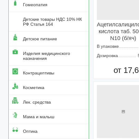
Гомеопатия
Детские товары НДС 10% НК
Ацетилсалицил
РФ Статья 164
кислота таб. 5
N10 (б/яч)
Детское питание
В упаковке
Изделия медицинского
Дозировка
назначения
от 17,6
Контрацептивы
Добавить в кор
Косметика
Лек. средства
Мама и малыш
Оптика