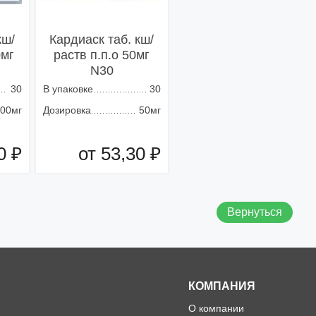
кш/
Кардиаск таб. кш/
0мг
раств п.п.о 50мг
N30
30
В упаковке
30
00мг
Дозировка
50мг
0 ₽
от 53,30 ₽
зину
Добавить в корзину
Вернуться
КОМПАНИЯ
О компании