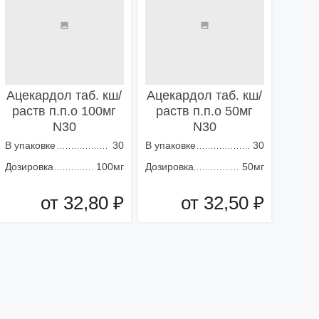
Ацекардол таб. кш/
Ацекардол таб. кш/
раств п.п.о 100мг
раств п.п.о 50мг
N30
N30
В упаковке
30
В упаковке
30
Дозировка
100мг
Дозировка
50мг
от 32,80 ₽
от 32,50 ₽
Добавить в корзину
Добавить в корзину