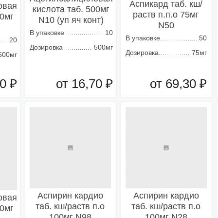
Аспикард таб. кш/
овая
кислота таб. 500мг
раств п.п.о 75мг
00мг
N10 (уп яч конт)
N50
В упаковке
10
В упаковке
50
20
Дозировка
500мг
Дозировка
75мг
500мг
0 ₽
от 16,70 ₽
от 69,30 ₽
зину
Добавить в корзину
Добавить в корзину
Аспирин кардио
Аспирин кардио
овая
таб. кш/раств п.о
таб. кш/раств п.о
00мг
100мг N98
100мг N28