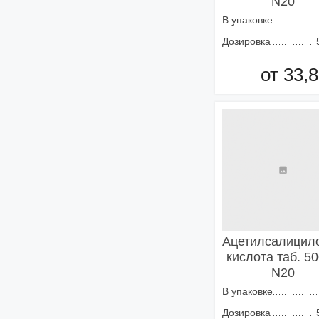
N20
В упаковке
Дозировка
от 33,8
Добавить в кор
Ацетилсалицил
кислота таб. 5
N20
В упаковке
Дозировка