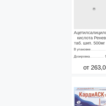
Ацетилсалицил
кислота Рене
таб. шип. 500мг
В упаковке
Дозировка
от 263,0
Добавить в кор