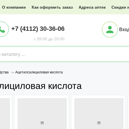
@XXX.ru
О компании
Как оформить заказ
Адреса аптек
Скидки 
+7 (4112) 30-36-06
Вхо
с 09:00 до 20:00
Ацетилсалициловая кислота
дства
лициловая кислота