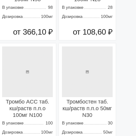
В упаковке
98
В упаковке
28
Дозировка
100мг
Дозировка
100мг
от 366,10 ₽
от 108,60 ₽
Добавить в корзину
Добавить в корзину
Тромбо АСС таб.
Тромбостен таб.
кш/раств п.п.о
кш/раств п.п.о 50мг
100мг N100
N30
В упаковке
100
В упаковке
30
Дозировка
100мг
Дозировка
50мг