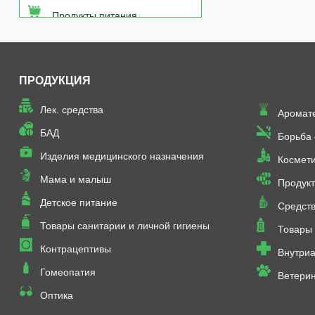
Продукты питания
Средства от насекомых
ПРОДУКЦИЯ
Товары неаптечного
ассортимента
Лек. средства
Аромат
Товары санитарии и личной
БАД
Борьба
гигиены
Изделия медицинского назначения
Космет
Мама и малыш
Продукт
Детское питание
Средств
Товары санитарии и личной гигиены
Товары 
Контрацептивы
Внутриа
Гомеопатия
Ветери
Оптика