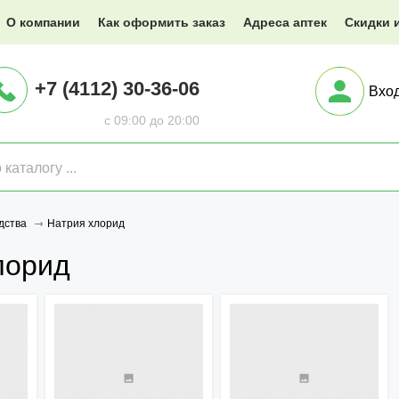
@XXX.ru
О компании
Как оформить заказ
Адреса аптек
Скидки 
+7 (4112) 30-36-06
Вхо
с 09:00 до 20:00
Натрия хлорид
дства
лорид