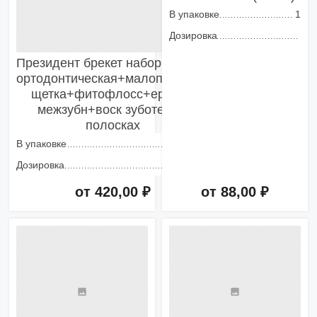
В упаковке
1
Дозировка
Президент брекет набор з/щетка
ортодонтическая+малопучковая
щетка+фитофлосс+ершики
межзубн+воск зуботехн в
полосках
В упаковке
1
Дозировка
от 420,00 ₽
от 88,00 ₽
Добавить в корзину
Добавить в корзину