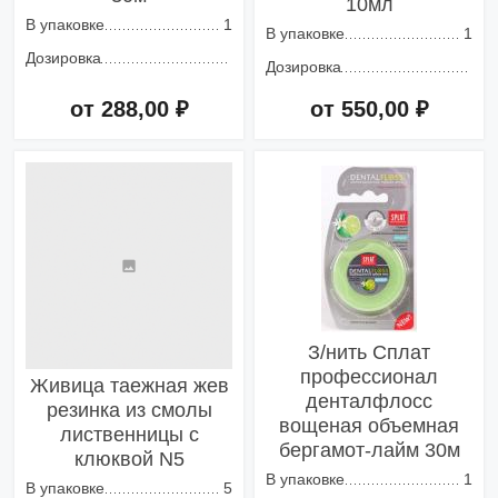
10мл
В упаковке
1
В упаковке
1
Дозировка
Дозировка
от 288,00 ₽
от 550,00 ₽
Добавить в корзину
Добавить в корзину
З/нить Сплат
профессионал
Живица таежная жев
денталфлосс
резинка из смолы
вощеная объемная
лиственницы с
бергамот-лайм 30м
клюквой N5
В упаковке
1
В упаковке
5