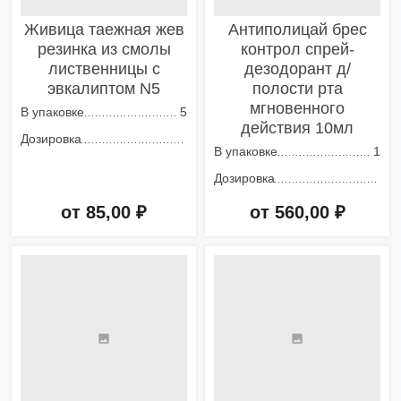
Живица таежная жев
Антиполицай брес
резинка из смолы
контрол спрей-
лиственницы с
дезодорант д/
эвкалиптом N5
полости рта
мгновенного
В упаковке
5
действия 10мл
Дозировка
В упаковке
1
Дозировка
от 85,00 ₽
от 560,00 ₽
Добавить в корзину
Добавить в корзину