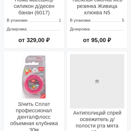
силикон д/десен
резинка Живица
банан (6017)
клюква N5
В упаковке
1
В упаковке
5
Дозировка
Дозировка
от 329,00 ₽
от 95,00 ₽
Добавить в корзину
Добавить в корзину
З/нить Сплат
профессионал
Антиполицай спрей
денталфлосс
освежитель д/
объемная клубника
полости рта мята
30м