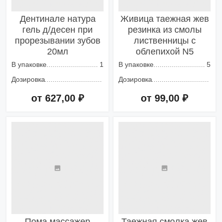
Дентинале натура
Живица таежная жев
гель д/десен при
резинка из смолы
прорезывании зубов
лиственницы с
20мл
облепихой N5
В упаковке
1
В упаковке
5
Дозировка
Дозировка
от 627,00 ₽
от 99,00 ₽
Добавить в корзину
Добавить в корзину
Пома массажер
Таежная смолка жев