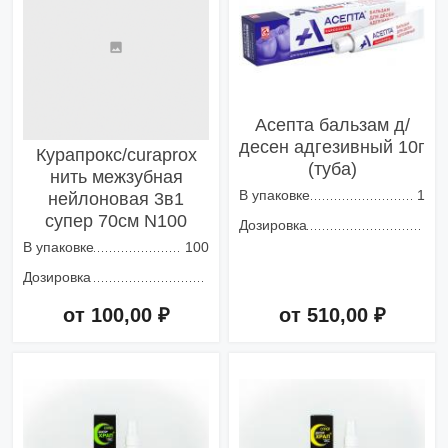
Асепта бальзам д/
десен адгезивный 10г
Курапрокс/curaprox
(туба)
нить межзубная
В упаковке
1
нейлоновая 3в1
супер 70см N100
Дозировка
В упаковке
100
Дозировка
от 100,00 ₽
от 510,00 ₽
Добавить в корзину
Добавить в корзину