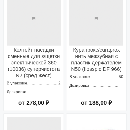
Колгейт насадки
Курапрокс/curaprox
сменные для з/щетки
нить межзубная с
электрической 360
пластик держателем
(10036) суперчистота
N50 (flosspic DF 966)
N2 (сред жест)
В упаковке
50
В упаковке
2
Дозировка
Дозировка
от 278,00 ₽
от 188,00 ₽
Добавить в корзину
Добавить в корзину