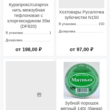
Курапрокс/curaprox
нить межзубная
Хозтовары Русалочка
тефлоновая с
зубочистки N150
хлоргексидином 35м
В упаковке
150
(DF820)
Дозировка
В упаковке
1
Дозировка
от 198,00 ₽
от 97,00 ₽
Добавить в корзину
Добавить в корзину
Зубной порошок
мятный 140г (банка)