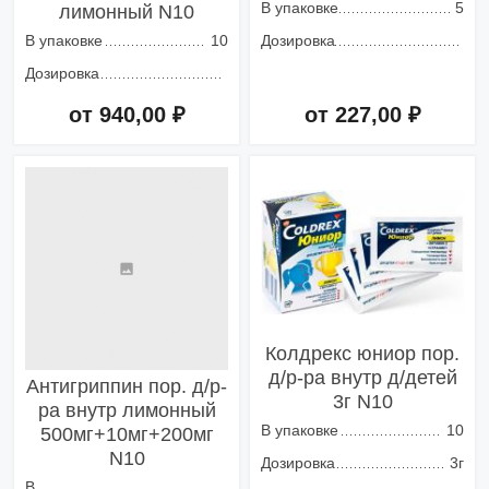
В упаковке
5
лимонный N10
В упаковке
10
Дозировка
Дозировка
от 940,00 ₽
от 227,00 ₽
Добавить в корзину
Добавить в корзину
Колдрекс юниор пор.
д/р-ра внутр д/детей
Антигриппин пор. д/р-
3г N10
ра внутр лимонный
В упаковке
10
500мг+10мг+200мг
N10
Дозировка
3г
В