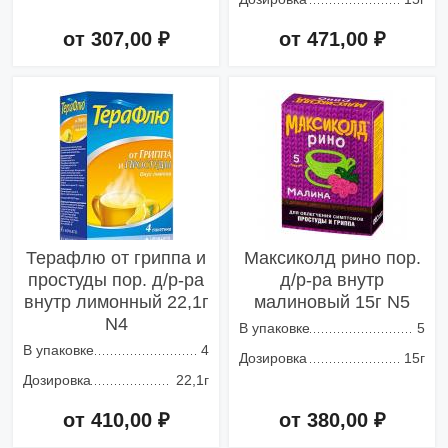
от 307,00 ₽
от 471,00 ₽
Добавить в корзину
Добавить в корзину
Терафлю от гриппа и
Максиколд рино пор.
простуды пор. д/р-ра
д/р-ра внутр
внутр лимонный 22,1г
малиновый 15г N5
N4
В упаковке
5
В упаковке
4
Дозировка
15г
Дозировка
22,1г
от 410,00 ₽
от 380,00 ₽