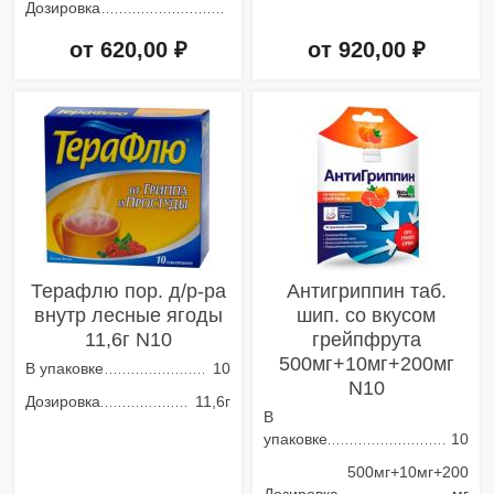
Дозировка
от 620,00 ₽
от 920,00 ₽
Добавить в корзину
Добавить в корзину
Терафлю пор. д/р-ра
Антигриппин таб.
внутр лесные ягоды
шип. со вкусом
11,6г N10
грейпфрута
500мг+10мг+200мг
В упаковке
10
N10
Дозировка
11,6г
В
упаковке
10
500мг+10мг+200