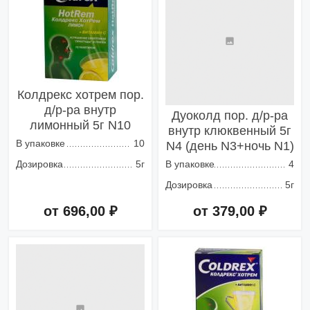
Колдрекс хотрем пор.
д/р-ра внутр
Дуоколд пор. д/р-ра
лимонный 5г N10
внутр клюквенный 5г
В упаковке
10
N4 (день N3+ночь N1)
Дозировка
5г
В упаковке
4
Дозировка
5г
от 696,00 ₽
от 379,00 ₽
Добавить в корзину
Добавить в корзину