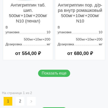
Антигриппин таб.
Антигриппин пор. д/р-
шип.
ра внутр ромашковый
500мг+10мг+200мг
500мг+10мг+200мг
N10 (пенал)
N10
В
В
упаковке
10
упаковке
10
500мг+10мг+200
500мг+10мг+200
Дозировка
мг
Дозировка
мг
от 554,00 ₽
от 680,00 ₽
Добавить в корзину
Добавить в корзину
Показать еще
На странице 1 из 2
1
2