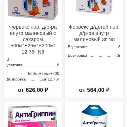
Фервекс пор. д/р-ра
Фервекс д/детей пор.
внутр малиновый с
д/р-ра внутр
сахаром
малиновый 3г N8
500мг+25мг+200мг
В упаковке
8
12,75г N8
Дозировка
3г
В
упаковке
8
500мг+25мг+200
Дозировка
мг 12,75г
от 626,00 ₽
от 564,00 ₽
Добавить в корзину
Добавить в корзину