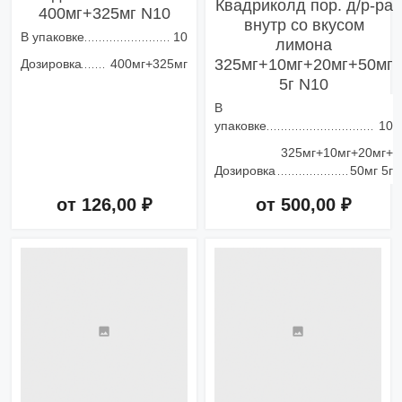
Квадриколд пор. д/р-ра
400мг+325мг N10
внутр со вкусом
В упаковке
10
лимона
325мг+10мг+20мг+50мг
Дозировка
400мг+325мг
5г N10
В
упаковке
10
325мг+10мг+20мг+
Дозировка
50мг 5г
от 126,00 ₽
от 500,00 ₽
Добавить в корзину
Добавить в корзину