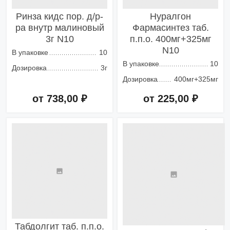
Ринза кидс пор. д/р-
Нуралгон
ра внутр малиновый
Фармасинтез таб.
3г N10
п.п.о. 400мг+325мг
N10
В упаковке
10
В упаковке
10
Дозировка
3г
Дозировка
400мг+325мг
от 738,00 ₽
от 225,00 ₽
Добавить в корзину
Добавить в корзину
Табдолгит таб. п.п.о.