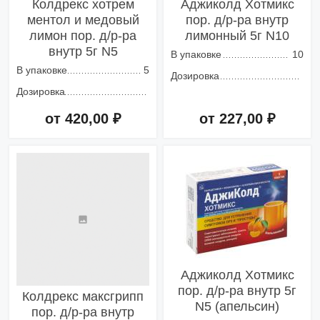
Колдрекс хотрем
Аджиколд Хотмикс
ментол и медовый
пор. д/р-ра внутр
лимон пор. д/р-ра
лимонный 5г N10
внутр 5г N5
В упаковке
10
В упаковке
5
Дозировка
Дозировка
от 420,00 ₽
от 227,00 ₽
Добавить в корзину
Добавить в корзину
Аджиколд Хотмикс
пор. д/р-ра внутр 5г
Колдрекс максгрипп
N5 (апельсин)
пор. д/р-ра внутр