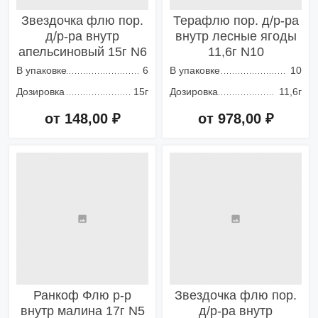
Звездочка флю пор.
Терафлю пор. д/р-ра
д/р-ра внутр
внутр лесные ягоды
апельсиновый 15г N6
11,6г N10
В упаковке
6
В упаковке
10
Дозировка
15г
Дозировка
11,6г
от 148,00 ₽
от 978,00 ₽
Добавить в корзину
Добавить в корзину
Ранкоф Флю р-р
Звездочка флю пор.
внутр малина 17г N5
д/р-ра внутр