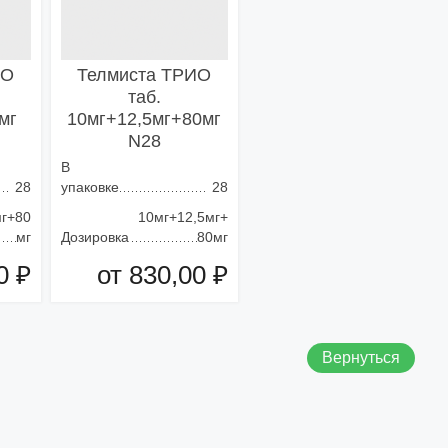
ИО
Телмиста ТРИО
таб.
мг
10мг+12,5мг+80мг
N28
В
28
упаковке
28
г+80
10мг+12,5мг+
мг
Дозировка
80мг
0 ₽
от 830,00 ₽
зину
Добавить в корзину
Вернуться