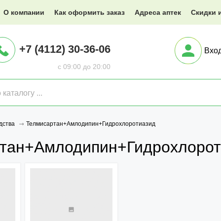
@XXX.ru
О компании
Как оформить заказ
Адреса аптек
Скидки 
+7 (4112) 30-36-06
Вхо
с 09:00 до 20:00
Телмисартан+Амлодипин+Гидрохлоротиазид
дства
тан+Амлодипин+Гидрохлорот