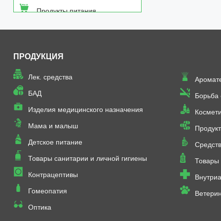
Продукты питания
Средства от насекомых
ПРОДУКЦИЯ
Товары неаптечного
ассортимента
Лек. средства
Аромат
Товары санитарии и личной
БАД
Борьба
гигиены
Изделия медицинского назначения
Космет
Мама и малыш
Продукт
Детское питание
Средств
Товары санитарии и личной гигиены
Товары 
Контрацептивы
Внутриа
Гомеопатия
Ветери
Оптика