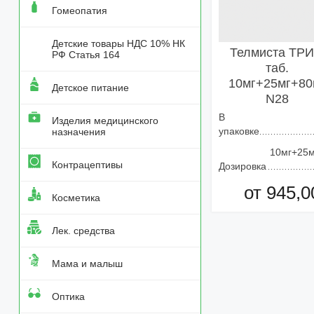
Гомеопатия
Детские товары НДС 10% НК
Телмиста ТР
РФ Статья 164
таб.
10мг+25мг+80
Детское питание
N28
В
Изделия медицинского
упаковке
назначения
10мг+25м
Контрацептивы
Дозировка
от 945,0
Косметика
Добавить в кор
Лек. средства
Мама и малыш
Оптика