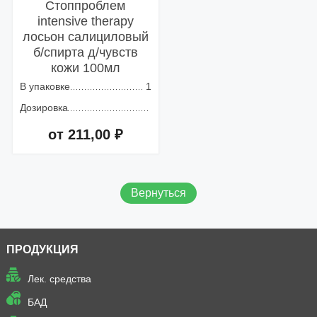
Стоппроблем
intensive therapy
лосьон салициловый
б/спирта д/чувств
кожи 100мл
В упаковке
1
Дозировка
от 211,00 ₽
Добавить в корзину
Вернуться
ПРОДУКЦИЯ
Лек. средства
БАД