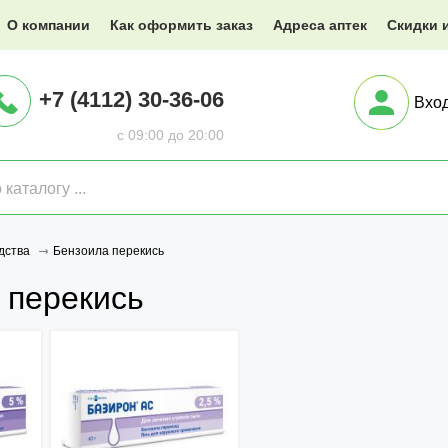
@XXX.ru
О компании
Как оформить заказ
Адреса аптек
Скидки 
+7 (4112) 30-36-06
Вхо
с 09:00 до 20:00
Бензоила перекись
дства
 перекись