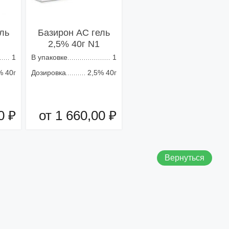
ль
Базирон АС гель
2,5% 40г N1
1
В упаковке
1
% 40г
Дозировка
2,5% 40г
0 ₽
от 1 660,00 ₽
зину
Добавить в корзину
Вернуться