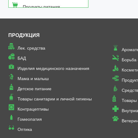
Продукты питания
Средства от насекомых
ПРОДУКЦИЯ
Товары неаптечного
ассортимента
Лек. средства
Аромат
Товары санитарии и личной
БАД
Борьба
гигиены
Изделия медицинского назначения
Космет
Мама и малыш
Продукт
Детское питание
Средств
Товары санитарии и личной гигиены
Товары 
Контрацептивы
Внутриа
Гомеопатия
Ветери
Оптика