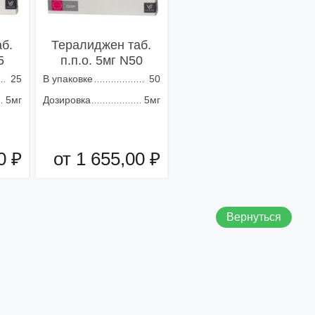
б.
Тералиджен таб.
5
п.п.о. 5мг N50
25
В упаковке
50
5мг
Дозировка
5мг
0 ₽
от 1 655,00 ₽
зину
Добавить в корзину
Вернуться