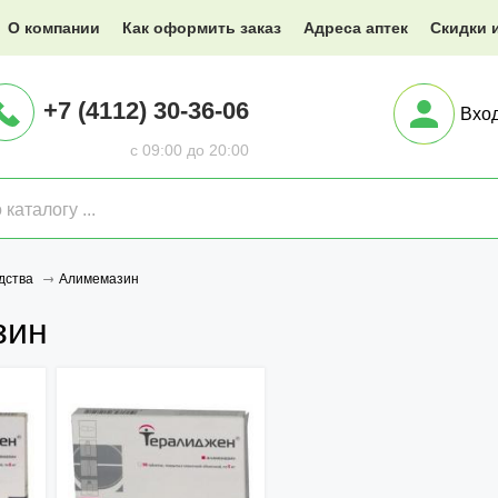
@XXX.ru
О компании
Как оформить заказ
Адреса аптек
Скидки 
+7 (4112) 30-36-06
Вхо
с 09:00 до 20:00
Алимемазин
дства
зин