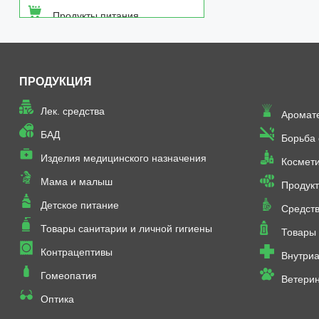
Продукты питания
Средства от насекомых
ПРОДУКЦИЯ
Товары неаптечного
ассортимента
Лек. средства
Аромат
Товары санитарии и личной
БАД
Борьба
гигиены
Изделия медицинского назначения
Космет
Мама и малыш
Продукт
Детское питание
Средств
Товары санитарии и личной гигиены
Товары 
Контрацептивы
Внутриа
Гомеопатия
Ветери
Оптика