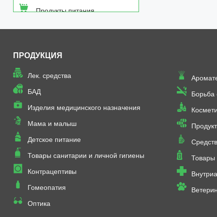
Продукты питания
Средства от насекомых
ПРОДУКЦИЯ
Товары неаптечного
ассортимента
Лек. средства
Аромат
Товары санитарии и личной
БАД
Борьба
гигиены
Изделия медицинского назначения
Космет
Мама и малыш
Продукт
Детское питание
Средств
Товары санитарии и личной гигиены
Товары 
Контрацептивы
Внутриа
Гомеопатия
Ветери
Оптика