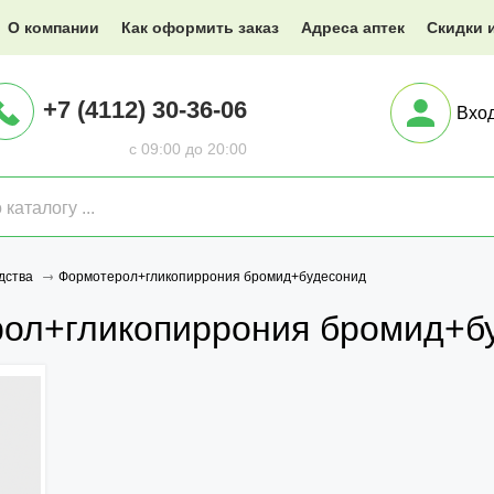
@XXX.ru
О компании
Как оформить заказ
Адреса аптек
Скидки 
+7 (4112) 30-36-06
Вхо
с 09:00 до 20:00
Формотерол+гликопиррония бромид+будесонид
дства
ол+гликопиррония бромид+б