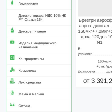
Гомеопатия
Детские товары НДС 10% НК
РФ Статья 164
Брезтри аэрос
аэроз. д/ингал. 
160мкг+7,2мкг+
Детское питание
доза 120доз 10
N1
Изделия медицинского
назначения
В
упаковке
Контрацептивы
160мкг+
+5мкг/до
Косметика
Дозировка
доз
от 3 391,
Лек. средства
Добавить в кор
Мама и малыш
Оптика