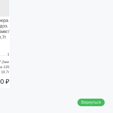
фера
доз.
5мкг/
,7г
1
7,2мкг
за 120
 10,7г
20 ₽
зину
Вернуться