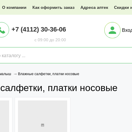
@XXX.ru
О компании
Как оформить заказ
Адреса аптек
Скидки 
+7 (4112) 30-36-06
Вхо
с 09:00 до 20:00
Влажные салфетки, платки носовые
 малыш
салфетки, платки носовые