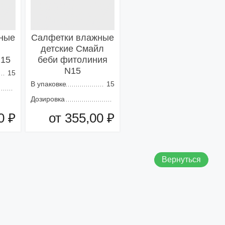
ные
Салфетки влажные
детские Смайл
N15
беби фитолиния
N15
15
В упаковке
15
Дозировка
0 ₽
от 355,00 ₽
зину
Добавить в корзину
Вернуться