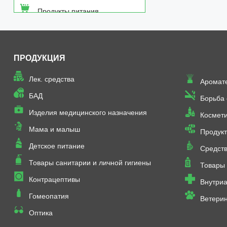
Продукты питания
Средства от насекомых
ПРОДУКЦИЯ
Товары неаптечного
ассортимента
Лек. средства
Аромат
Товары санитарии и личной
БАД
Борьба
гигиены
Изделия медицинского назначения
Космет
Мама и малыш
Продукт
Детское питание
Средств
Товары санитарии и личной гигиены
Товары 
Контрацептивы
Внутриа
Гомеопатия
Ветери
Оптика