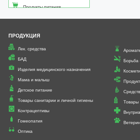
Продукты питания
Средства от насекомых
ПРОДУКЦИЯ
Товары неаптечного
ассортимента
Лек. средства
Аромат
Товары санитарии и личной
БАД
Борьба
гигиены
Изделия медицинского назначения
Космет
Мама и малыш
Продукт
Детское питание
Средств
Товары санитарии и личной гигиены
Товары 
Контрацептивы
Внутриа
Гомеопатия
Ветери
Оптика