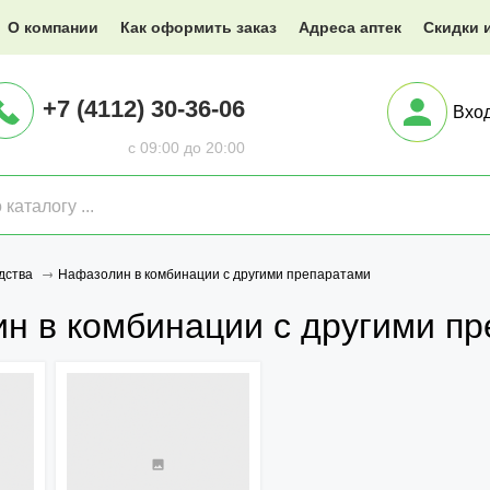
@XXX.ru
О компании
Как оформить заказ
Адреса аптек
Скидки 
+7 (4112) 30-36-06
Вхо
с 09:00 до 20:00
Нафазолин в комбинации с другими препаратами
дства
н в комбинации с другими п